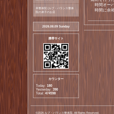
時間オーバ
幸整体院 (ルブ・バランス整体
時間に余裕
院の弟子のお店
2026.08.09 Sunday
携帯サイト
カウンター
Today:
180
Yesterday:
390
Total:
474598
©2026
ルブ・バランス整体院
. All Rights Reserved.