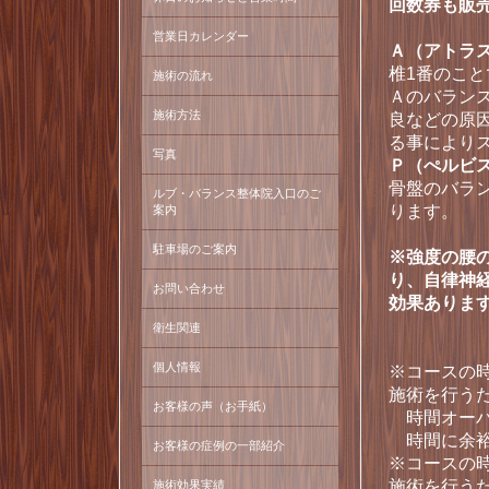
回数券も販
営業日カレンダー
Ａ（アトラ
椎1番のこ
施術の流れ
Ａのバラン
施術方法
良などの原
る事により
写真
Ｐ（ぺルビ
骨盤のバラ
ルブ・バランス整体院入口のご
ります。
案内
駐車場のご案内
※強度の腰
り、自律神
お問い合わせ
効果ありま
衛生関連
個人情報
※コースの
施術を行う
お客様の声（お手紙）
時間オーバ
時間に余裕
お客様の症例の一部紹介
※コースの
施術を行う
施術効果実績