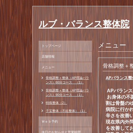
ルブ・バランス整体院
メニュー
トップページ
店舗情報
骨格調整＋
メニュー
APバランス整
骨格調整＋整体（AP理論バラ
ンス）60分コース （1）
APバラン
骨格調整＋整体（AP理論バラ
ンス）90分コース （1）
お身体の不
割は骨盤の
特殊整体（2）
病院に行か
子宝整体（不妊整体）（1）
辛さを改善
現在県内外
Ｗｅｂ予約
を改善して
休日のお知らせと営業時間