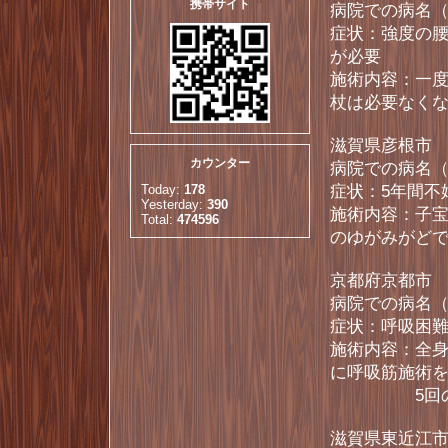
携帯サイト
病院での病名
症状：強度の
が必要
施術内容：一
杖は必要なく
滋賀県彦根市 
カウンター
病院での病名
Today:
178
症状：5年間不
Yesterday:
390
施術内容：子宝
Total:
474596
のゆがみがど
京都府京都市 
病院での病名
症状：呼吸困
施術内容：全
に呼吸筋施術
5回の施術
滋賀県東近江市