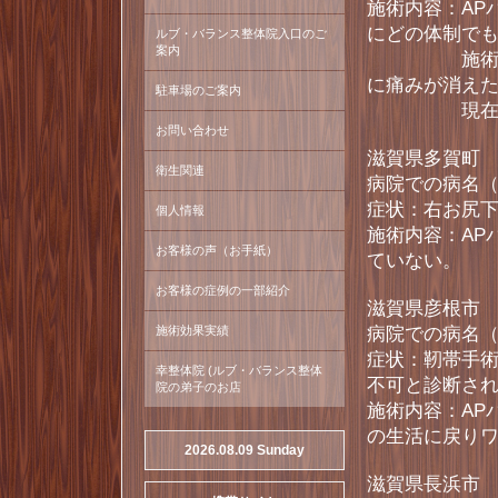
施術内容：AP
にどの体制で
ルブ・バランス整体院入口のご
案内
施術開始13
に痛みが消え
駐車場のご案内
現在月1回
お問い合わせ
滋賀県多賀町 
衛生関連
病院での病名
症状：右お尻
個人情報
施術内容：AP
お客様の声（お手紙）
ていない。
お客様の症例の一部紹介
滋賀県彦根市 
施術効果実績
病院での病名
症状：靭帯手
幸整体院 (ルブ・バランス整体
不可と診断さ
院の弟子のお店
施術内容：AP
の生活に戻りワ
2026.08.09 Sunday
滋賀県長浜市 