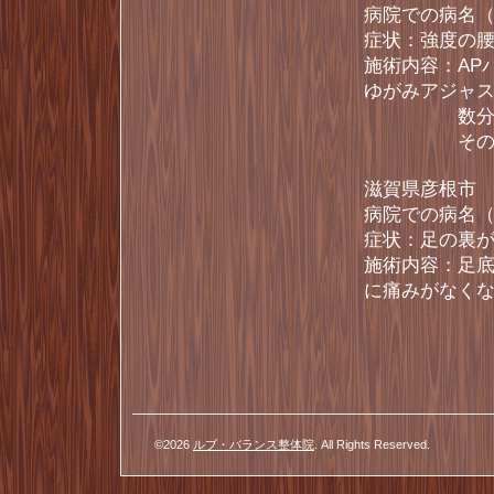
病院での病名
症状：強度の
施術内容：AP
ゆがみアジャ
数分で痛み
その後2回
滋賀県彦根市 
病院での病名
症状：足の裏
施術内容：足底
に痛みがなく
©2026
ルブ・バランス整体院
. All Rights Reserved.