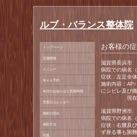
ルブ・バランス整体院
お客様の症
トップページ
店舗情報
滋賀県長浜市 
病院での病名
メニュー
症状：左足全
Ｗｅｂ予約
施術内容：AP
にシビレ及び
休日のお知らせと営業時間
現在月1度
営業日カレンダー
滋賀県野洲市 
施術の流れ
病院での病名
施術方法
症状：右腰及
ず座る事も困
写真