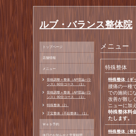
ルブ・バランス整体院
メニュー
トップページ
店舗情報
特殊整体
メニュー
特殊整体（ギッ
骨格調整＋整体（AP理論バラ
ンス）60分コース （1）
腰痛の一種
での施術に
骨格調整＋整体（AP理論バラ
ンス）90分コース （1）
改善が難し
ニューに加
特殊整体（2）
特殊整体料
子宝整体（不妊整体）（1）
たします。
Ｗｅｂ予約
特殊整体（脊柱
休日のお知らせと営業時間