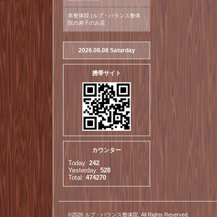
幸整体院 (ルブ・バランス整体
院の弟子のお店
2026.08.08 Saturday
携帯サイト
カウンター
Today:
242
Yesterday:
528
Total:
474270
©2026
ルブ・バランス整体院
. All Rights Reserved.