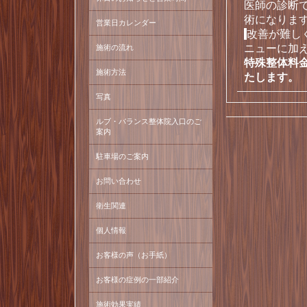
医師の診断
術になりま
営業日カレンダー
改善が難し
ニューに加
施術の流れ
特殊整体料
施術方法
たします。
写真
ルブ・バランス整体院入口のご
案内
駐車場のご案内
お問い合わせ
衛生関連
個人情報
お客様の声（お手紙）
お客様の症例の一部紹介
施術効果実績