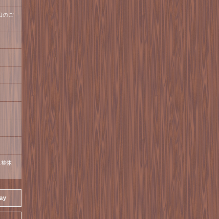
口のご
ス整体
day