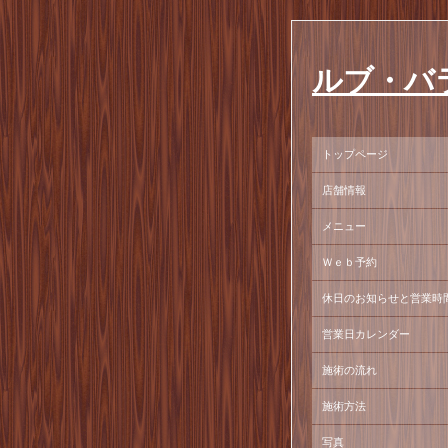
ルブ・バ
トップページ
店舗情報
メニュー
Ｗｅｂ予約
休日のお知らせと営業時
営業日カレンダー
施術の流れ
施術方法
写真