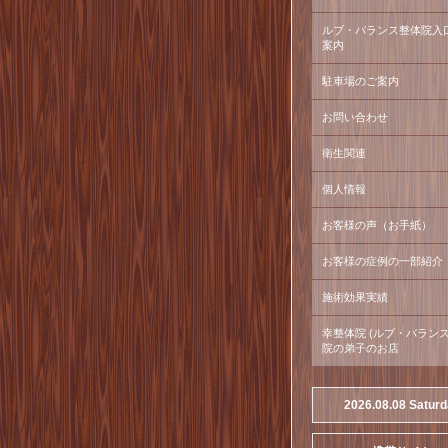
ルブ・バランス整体院入
案内
駐車場のご案内
お問い合わせ
衛生関連
個人情報
お客様の声（お手紙）
お客様の症例の一部紹介
施術効果実績
幸整体院 (ルブ・バラン
院の弟子のお店
2026.08.08 Satur