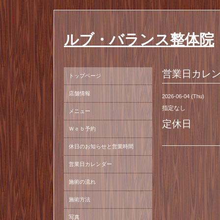
ルブ・バランス整体院
営業日カレ
トップページ
店舗情報
2026-06-04 (Thu)
指定なし
メニュー
定休日
Ｗｅｂ予約
休日のお知らせと営業時間
営業日カレンダー
施術の流れ
施術方法
写真