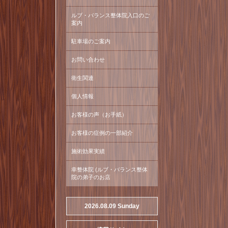
ルブ・バランス整体院入口のご
案内
駐車場のご案内
お問い合わせ
衛生関連
個人情報
お客様の声（お手紙）
お客様の症例の一部紹介
施術効果実績
幸整体院 (ルブ・バランス整体
院の弟子のお店
2026.08.09 Sunday