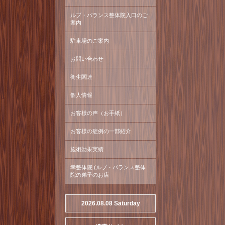
ルブ・バランス整体院入口のご
案内
駐車場のご案内
お問い合わせ
衛生関連
個人情報
お客様の声（お手紙）
お客様の症例の一部紹介
施術効果実績
幸整体院 (ルブ・バランス整体
院の弟子のお店
2026.08.08 Saturday