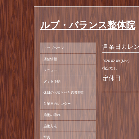
ルブ・バランス整体院
営業日カレ
トップページ
店舗情報
2026-02-09 (Mon)
指定なし
メニュー
定休日
Ｗｅｂ予約
休日のお知らせと営業時間
営業日カレンダー
施術の流れ
施術方法
写真