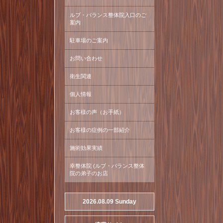
ルブ・バランス整体院入口のご
案内
駐車場のご案内
お問い合わせ
衛生関連
個人情報
お客様の声（お手紙）
お客様の症例の一部紹介
施術効果実績
幸整体院 (ルブ・バランス整体
院の弟子のお店
2026.08.09 Sunday