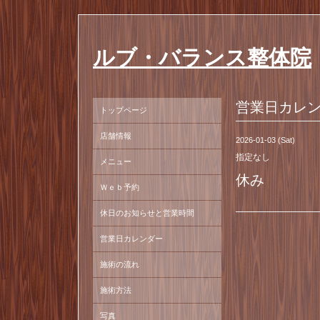
ルブ・バランス整体院
営業日カレ
トップページ
店舗情報
2026-01-03 (Sat)
指定なし
メニュー
休み
Ｗｅｂ予約
休日のお知らせと営業時間
営業日カレンダー
施術の流れ
施術方法
写真