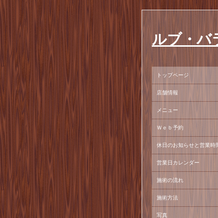
ルブ・バ
トップページ
店舗情報
メニュー
Ｗｅｂ予約
休日のお知らせと営業時
営業日カレンダー
施術の流れ
施術方法
写真