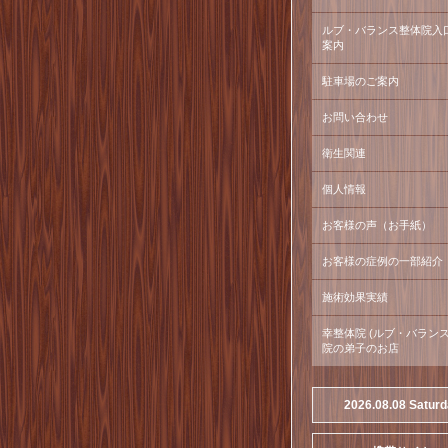
ルブ・バランス整体院入
案内
駐車場のご案内
お問い合わせ
衛生関連
個人情報
お客様の声（お手紙）
お客様の症例の一部紹介
施術効果実績
幸整体院 (ルブ・バラン
院の弟子のお店
2026.08.08 Satur