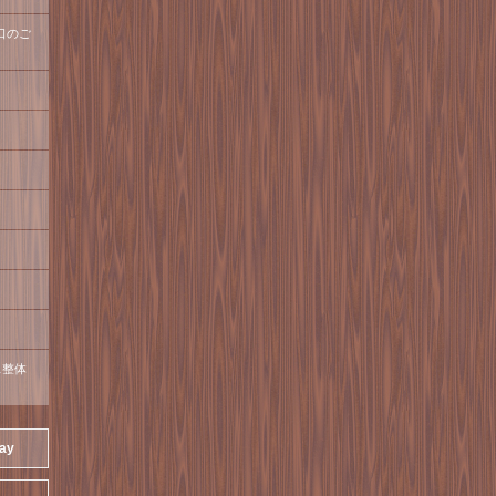
口のご
ス整体
day