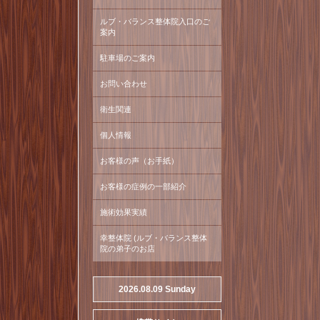
ルブ・バランス整体院入口のご
案内
駐車場のご案内
お問い合わせ
衛生関連
個人情報
お客様の声（お手紙）
お客様の症例の一部紹介
施術効果実績
幸整体院 (ルブ・バランス整体
院の弟子のお店
2026.08.09 Sunday