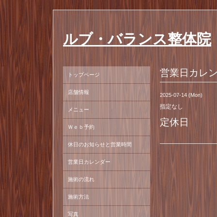
ルブ・バランス整体院
営業日カレ
トップページ
店舗情報
2025-07-14 (Mon)
指定なし
メニュー
定休日
Ｗｅｂ予約
休日のお知らせと営業時間
営業日カレンダー
施術の流れ
施術方法
写真