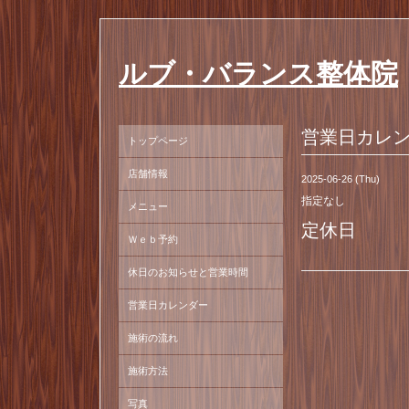
ルブ・バランス整体院
営業日カレ
トップページ
店舗情報
2025-06-26 (Thu)
指定なし
メニュー
定休日
Ｗｅｂ予約
休日のお知らせと営業時間
営業日カレンダー
施術の流れ
施術方法
写真