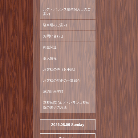
ルブ・バランス整体院入口のご
案内
駐車場のご案内
お問い合わせ
衛生関連
個人情報
お客様の声（お手紙）
お客様の症例の一部紹介
施術効果実績
幸整体院 (ルブ・バランス整体
院の弟子のお店
2026.08.09 Sunday