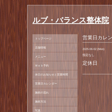
ルブ・バランス整体院
営業日カレ
トップページ
店舗情報
2025-06-02 (Mon)
指定なし
メニュー
定休日
Ｗｅｂ予約
休日のお知らせと営業時間
営業日カレンダー
施術の流れ
施術方法
写真