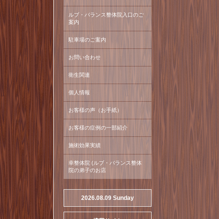
ルブ・バランス整体院入口のご
案内
駐車場のご案内
お問い合わせ
衛生関連
個人情報
お客様の声（お手紙）
お客様の症例の一部紹介
施術効果実績
幸整体院 (ルブ・バランス整体
院の弟子のお店
2026.08.09 Sunday