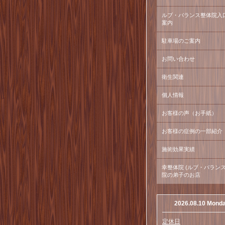
ルブ・バランス整体院入
案内
駐車場のご案内
お問い合わせ
衛生関連
個人情報
お客様の声（お手紙）
お客様の症例の一部紹介
施術効果実績
幸整体院 (ルブ・バラン
院の弟子のお店
2026.08.10 Mond
定休日