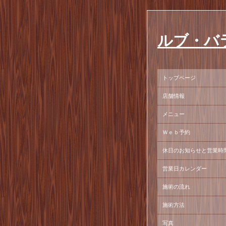
ルブ・バ
トップページ
店舗情報
メニュー
Ｗｅｂ予約
休日のお知らせと営業時
営業日カレンダー
施術の流れ
施術方法
写真