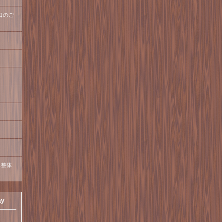
口のご
ス整体
ay