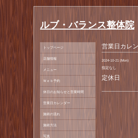
ルブ・バランス整体院
営業日カレ
トップページ
店舗情報
2024-10-21 (Mon)
指定なし
メニュー
定休日
Ｗｅｂ予約
休日のお知らせと営業時間
営業日カレンダー
施術の流れ
施術方法
写真