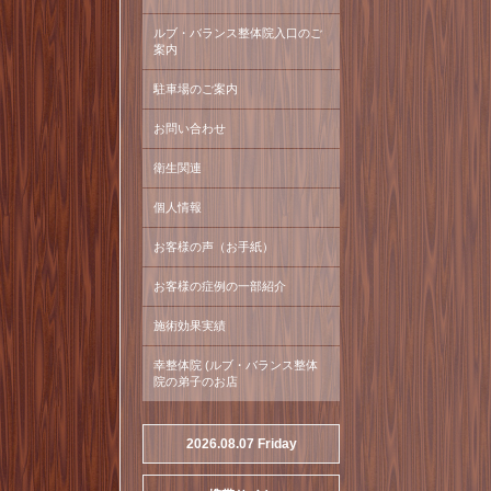
ルブ・バランス整体院入口のご
案内
駐車場のご案内
お問い合わせ
衛生関連
個人情報
お客様の声（お手紙）
お客様の症例の一部紹介
施術効果実績
幸整体院 (ルブ・バランス整体
院の弟子のお店
2026.08.07 Friday