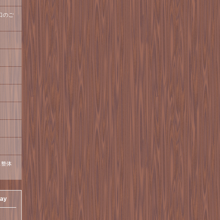
口のご
ス整体
day