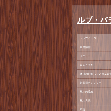
ルブ・バ
トップページ
店舗情報
メニュー
Ｗｅｂ予約
休日のお知らせと営業時
営業日カレンダー
施術の流れ
施術方法
写真