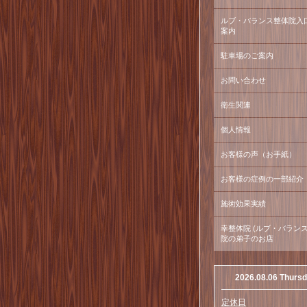
ルブ・バランス整体院入
案内
駐車場のご案内
お問い合わせ
衛生関連
個人情報
お客様の声（お手紙）
お客様の症例の一部紹介
施術効果実績
幸整体院 (ルブ・バラン
院の弟子のお店
2026.08.06 Thurs
定休日