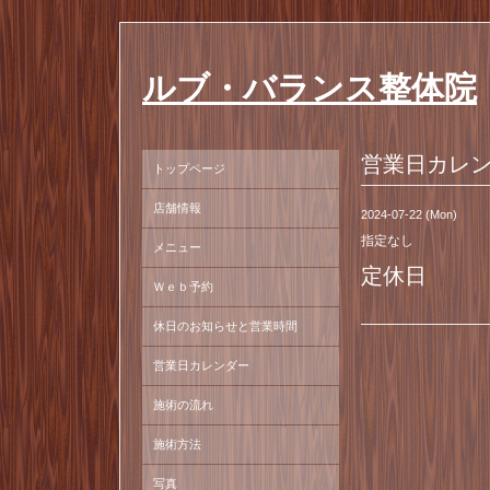
ルブ・バランス整体院
営業日カレ
トップページ
店舗情報
2024-07-22 (Mon)
指定なし
メニュー
定休日
Ｗｅｂ予約
休日のお知らせと営業時間
営業日カレンダー
施術の流れ
施術方法
写真