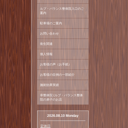
ルブ・バランス整体院入口のご
案内
駐車場のご案内
お問い合わせ
衛生関連
個人情報
お客様の声（お手紙）
お客様の症例の一部紹介
施術効果実績
幸整体院 (ルブ・バランス整体
院の弟子のお店
2026.08.10 Monday
定休日