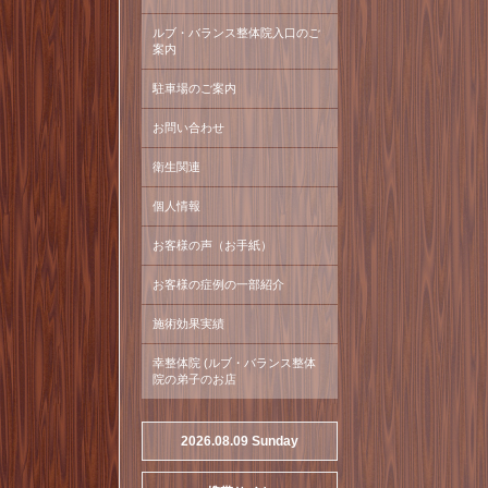
ルブ・バランス整体院入口のご
案内
駐車場のご案内
お問い合わせ
衛生関連
個人情報
お客様の声（お手紙）
お客様の症例の一部紹介
施術効果実績
幸整体院 (ルブ・バランス整体
院の弟子のお店
2026.08.09 Sunday