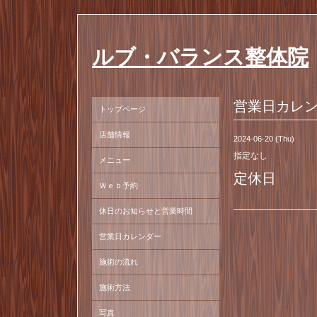
ルブ・バランス整体院
営業日カレ
トップページ
店舗情報
2024-06-20 (Thu)
指定なし
メニュー
定休日
Ｗｅｂ予約
休日のお知らせと営業時間
営業日カレンダー
施術の流れ
施術方法
写真