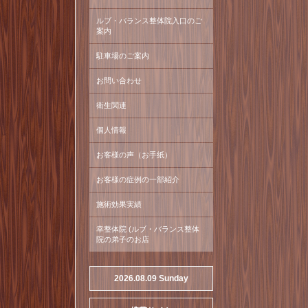
ルブ・バランス整体院入口のご
案内
駐車場のご案内
お問い合わせ
衛生関連
個人情報
お客様の声（お手紙）
お客様の症例の一部紹介
施術効果実績
幸整体院 (ルブ・バランス整体
院の弟子のお店
2026.08.09 Sunday