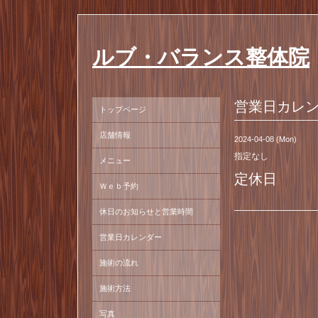
ルブ・バランス整体院
営業日カレ
トップページ
店舗情報
2024-04-08 (Mon)
指定なし
メニュー
定休日
Ｗｅｂ予約
休日のお知らせと営業時間
営業日カレンダー
施術の流れ
施術方法
写真