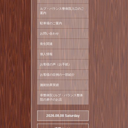
ルブ・バランス整体院入口のご
案内
駐車場のご案内
お問い合わせ
衛生関連
個人情報
お客様の声（お手紙）
お客様の症例の一部紹介
施術効果実績
幸整体院 (ルブ・バランス整体
院の弟子のお店
2026.08.08 Saturday