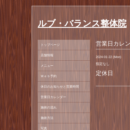
ルブ・バランス整体院
営業日カレ
トップページ
店舗情報
2024-01-22 (Mon)
指定なし
メニュー
定休日
Ｗｅｂ予約
休日のお知らせと営業時間
営業日カレンダー
施術の流れ
施術方法
写真