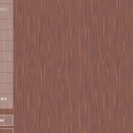
口のご
ス整体
day