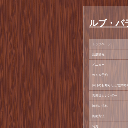
ルブ・バ
トップページ
店舗情報
メニュー
Ｗｅｂ予約
休日のお知らせと営業時
営業日カレンダー
施術の流れ
施術方法
写真