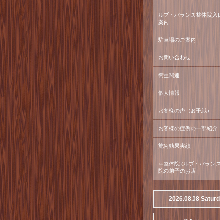
ルブ・バランス整体院入
案内
駐車場のご案内
お問い合わせ
衛生関連
個人情報
お客様の声（お手紙）
お客様の症例の一部紹介
施術効果実績
幸整体院 (ルブ・バラン
院の弟子のお店
2026.08.08 Satur