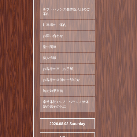
ルブ・バランス整体院入口のご
案内
駐車場のご案内
お問い合わせ
衛生関連
個人情報
お客様の声（お手紙）
お客様の症例の一部紹介
施術効果実績
幸整体院 (ルブ・バランス整体
院の弟子のお店
2026.08.08 Saturday