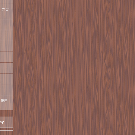
口のご
ス整体
day