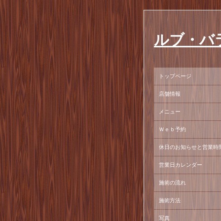
ルブ・バ
トップページ
店舗情報
メニュー
Ｗｅｂ予約
休日のお知らせと営業時
営業日カレンダー
施術の流れ
施術方法
写真