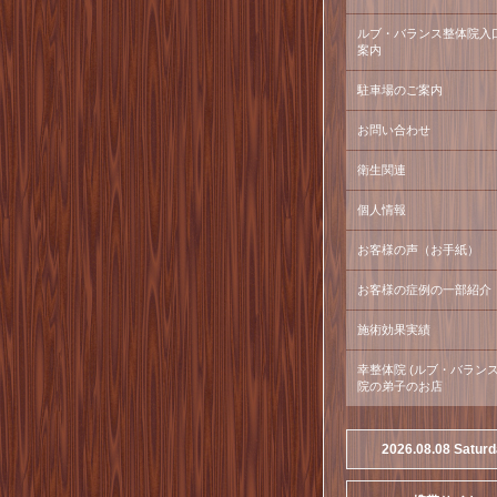
ルブ・バランス整体院入
案内
駐車場のご案内
お問い合わせ
衛生関連
個人情報
お客様の声（お手紙）
お客様の症例の一部紹介
施術効果実績
幸整体院 (ルブ・バラン
院の弟子のお店
2026.08.08 Satur