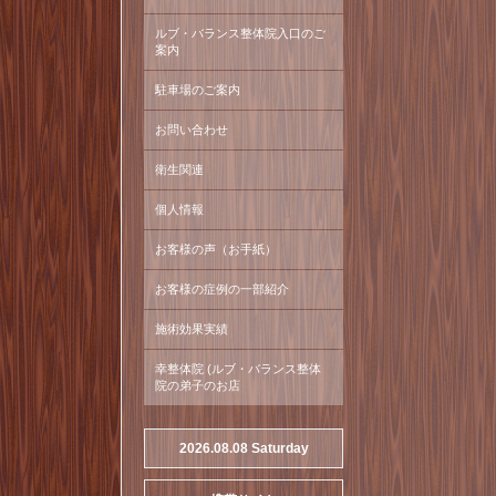
ルブ・バランス整体院入口のご
案内
駐車場のご案内
お問い合わせ
衛生関連
個人情報
お客様の声（お手紙）
お客様の症例の一部紹介
施術効果実績
幸整体院 (ルブ・バランス整体
院の弟子のお店
2026.08.08 Saturday