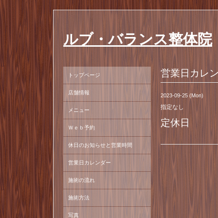
ルブ・バランス整体院
営業日カレ
トップページ
店舗情報
2023-09-25 (Mon)
指定なし
メニュー
定休日
Ｗｅｂ予約
休日のお知らせと営業時間
営業日カレンダー
施術の流れ
施術方法
写真