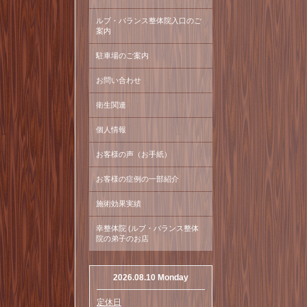
ルブ・バランス整体院入口のご
案内
駐車場のご案内
お問い合わせ
衛生関連
個人情報
お客様の声（お手紙）
お客様の症例の一部紹介
施術効果実績
幸整体院 (ルブ・バランス整体
院の弟子のお店
2026.08.10 Monday
定休日