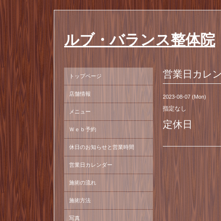
ルブ・バランス整体院
営業日カレ
トップページ
店舗情報
2023-08-07 (Mon)
指定なし
メニュー
定休日
Ｗｅｂ予約
休日のお知らせと営業時間
営業日カレンダー
施術の流れ
施術方法
写真