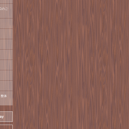
口のご
ス整体
day