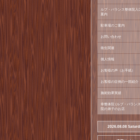
ルブ・バランス整体院入
案内
駐車場のご案内
お問い合わせ
衛生関連
個人情報
お客様の声（お手紙）
お客様の症例の一部紹介
施術効果実績
幸整体院 (ルブ・バラン
院の弟子のお店
2026.08.08 Satur