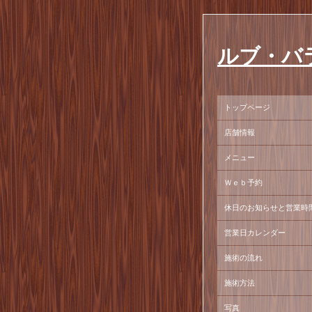
ルブ・バ
トップページ
店舗情報
メニュー
Ｗｅｂ予約
休日のお知らせと営業時
営業日カレンダー
施術の流れ
施術方法
写真