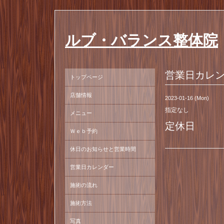
ルブ・バランス整体院
営業日カレ
トップページ
店舗情報
2023-01-16 (Mon)
指定なし
メニュー
定休日
Ｗｅｂ予約
休日のお知らせと営業時間
営業日カレンダー
施術の流れ
施術方法
写真