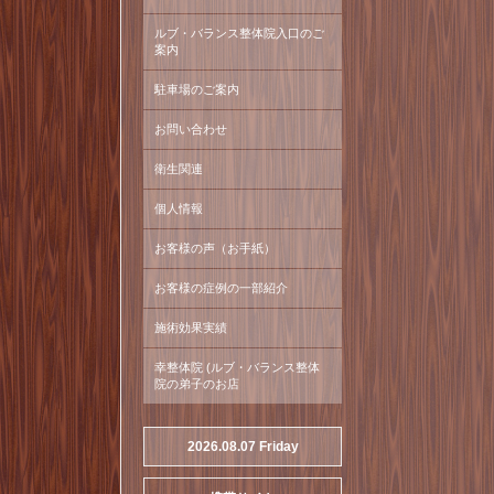
ルブ・バランス整体院入口のご
案内
駐車場のご案内
お問い合わせ
衛生関連
個人情報
お客様の声（お手紙）
お客様の症例の一部紹介
施術効果実績
幸整体院 (ルブ・バランス整体
院の弟子のお店
2026.08.07 Friday