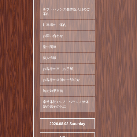
ルブ・バランス整体院入口のご
案内
駐車場のご案内
お問い合わせ
衛生関連
個人情報
お客様の声（お手紙）
お客様の症例の一部紹介
施術効果実績
幸整体院 (ルブ・バランス整体
院の弟子のお店
2026.08.08 Saturday