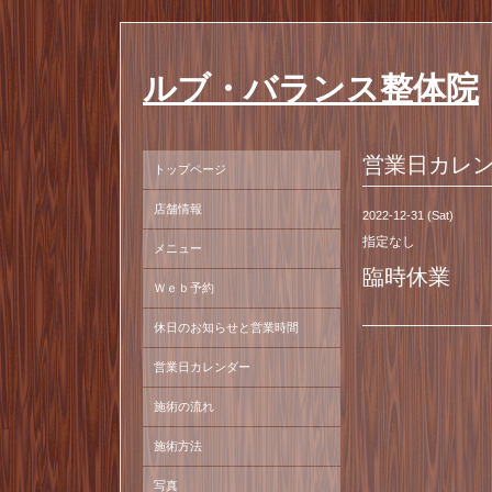
ルブ・バランス整体院
営業日カレ
トップページ
店舗情報
2022-12-31 (Sat)
指定なし
メニュー
臨時休業
Ｗｅｂ予約
休日のお知らせと営業時間
営業日カレンダー
施術の流れ
施術方法
写真