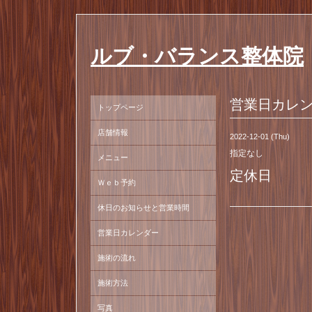
ルブ・バランス整体院
営業日カレ
トップページ
店舗情報
2022-12-01 (Thu)
指定なし
メニュー
定休日
Ｗｅｂ予約
休日のお知らせと営業時間
営業日カレンダー
施術の流れ
施術方法
写真