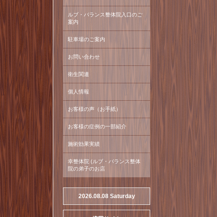
ルブ・バランス整体院入口のご
案内
駐車場のご案内
お問い合わせ
衛生関連
個人情報
お客様の声（お手紙）
お客様の症例の一部紹介
施術効果実績
幸整体院 (ルブ・バランス整体
院の弟子のお店
2026.08.08 Saturday