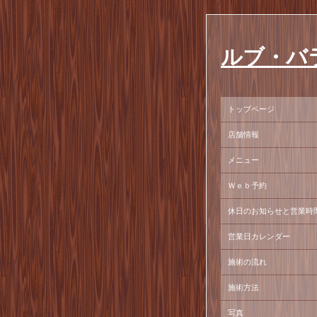
ルブ・バ
トップページ
店舗情報
メニュー
Ｗｅｂ予約
休日のお知らせと営業時
営業日カレンダー
施術の流れ
施術方法
写真