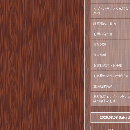
ルブ・バランス整体院入
案内
駐車場のご案内
お問い合わせ
衛生関連
個人情報
お客様の声（お手紙）
お客様の症例の一部紹介
施術効果実績
幸整体院 (ルブ・バラン
院の弟子のお店
2026.08.08 Satur