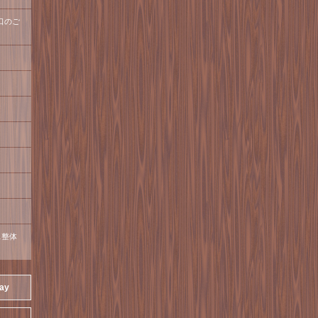
口のご
ス整体
day