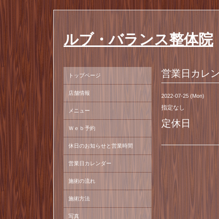
ルブ・バランス整体院
営業日カレ
トップページ
店舗情報
2022-07-25 (Mon)
指定なし
メニュー
定休日
Ｗｅｂ予約
休日のお知らせと営業時間
営業日カレンダー
施術の流れ
施術方法
写真