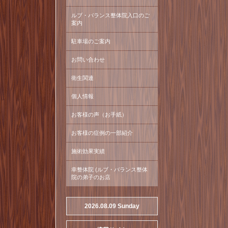
ルブ・バランス整体院入口のご
案内
駐車場のご案内
お問い合わせ
衛生関連
個人情報
お客様の声（お手紙）
お客様の症例の一部紹介
施術効果実績
幸整体院 (ルブ・バランス整体
院の弟子のお店
2026.08.09 Sunday