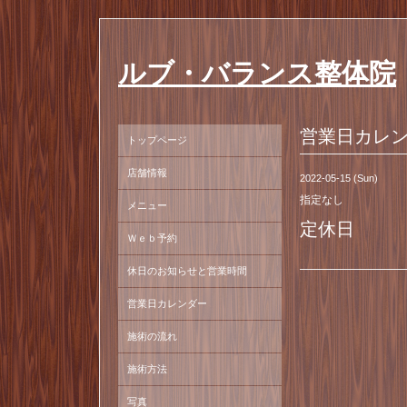
ルブ・バランス整体院
営業日カレ
トップページ
店舗情報
2022-05-15 (Sun)
指定なし
メニュー
定休日
Ｗｅｂ予約
休日のお知らせと営業時間
営業日カレンダー
施術の流れ
施術方法
写真