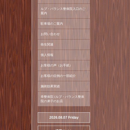
ルブ・バランス整体院入口のご
案内
駐車場のご案内
お問い合わせ
衛生関連
個人情報
お客様の声（お手紙）
お客様の症例の一部紹介
施術効果実績
幸整体院 (ルブ・バランス整体
院の弟子のお店
2026.08.07 Friday