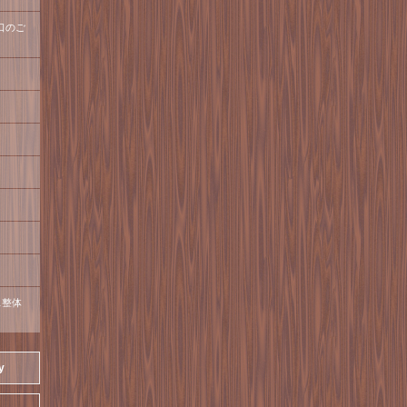
口のご
ス整体
y