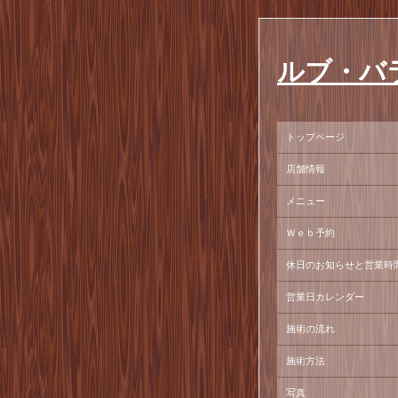
ルブ・バ
トップページ
店舗情報
メニュー
Ｗｅｂ予約
休日のお知らせと営業時
営業日カレンダー
施術の流れ
施術方法
写真