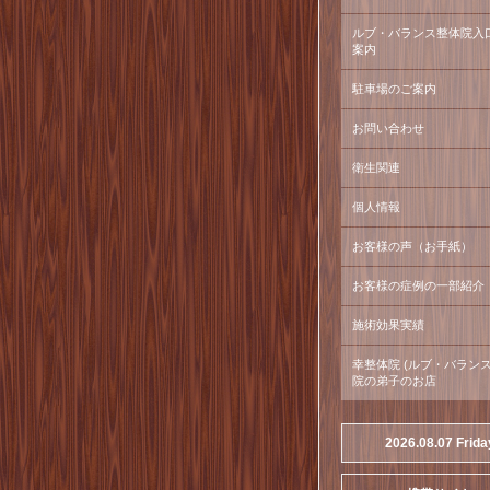
ルブ・バランス整体院入
案内
駐車場のご案内
お問い合わせ
衛生関連
個人情報
お客様の声（お手紙）
お客様の症例の一部紹介
施術効果実績
幸整体院 (ルブ・バラン
院の弟子のお店
2026.08.07 Frida