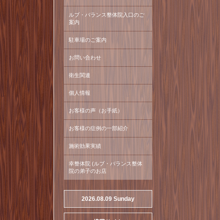
ルブ・バランス整体院入口のご
案内
駐車場のご案内
お問い合わせ
衛生関連
個人情報
お客様の声（お手紙）
お客様の症例の一部紹介
施術効果実績
幸整体院 (ルブ・バランス整体
院の弟子のお店
2026.08.09 Sunday