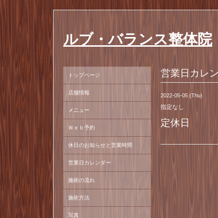
ルブ・バランス整体院
営業日カレ
トップページ
店舗情報
2022-05-05 (Thu)
指定なし
メニュー
定休日
Ｗｅｂ予約
休日のお知らせと営業時間
営業日カレンダー
施術の流れ
施術方法
写真