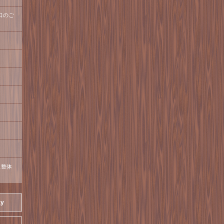
口のご
ス整体
ay