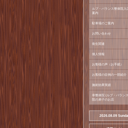
ルブ・バランス整体院入
案内
駐車場のご案内
お問い合わせ
衛生関連
個人情報
お客様の声（お手紙）
お客様の症例の一部紹介
施術効果実績
幸整体院 (ルブ・バラン
院の弟子のお店
2026.08.09 Sund