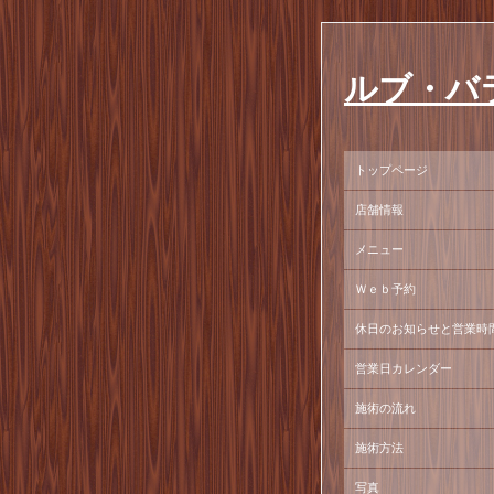
ルブ・バ
トップページ
店舗情報
メニュー
Ｗｅｂ予約
休日のお知らせと営業時
営業日カレンダー
施術の流れ
施術方法
写真