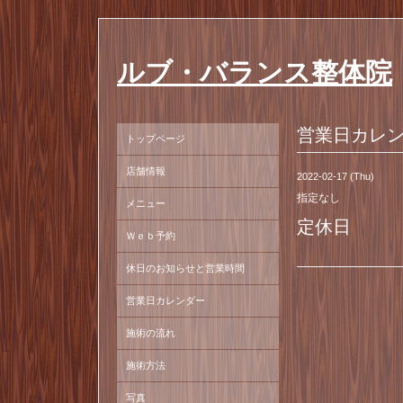
ルブ・バランス整体院
営業日カレ
トップページ
店舗情報
2022-02-17 (Thu)
指定なし
メニュー
定休日
Ｗｅｂ予約
休日のお知らせと営業時間
営業日カレンダー
施術の流れ
施術方法
写真