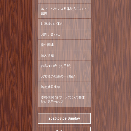
ルブ・バランス整体院入口のご
案内
駐車場のご案内
お問い合わせ
衛生関連
個人情報
お客様の声（お手紙）
お客様の症例の一部紹介
施術効果実績
幸整体院 (ルブ・バランス整体
院の弟子のお店
2026.08.09 Sunday