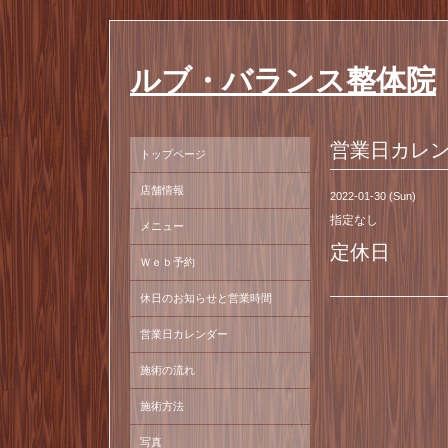
ルブ・バランス整体院
営業日カレ
トップページ
店舗情報
2022-01-30 (Sun)
指定なし
メニュー
定休日
Ｗｅｂ予約
休日のお知らせと営業時間
営業日カレンダー
施術の流れ
施術方法
写真