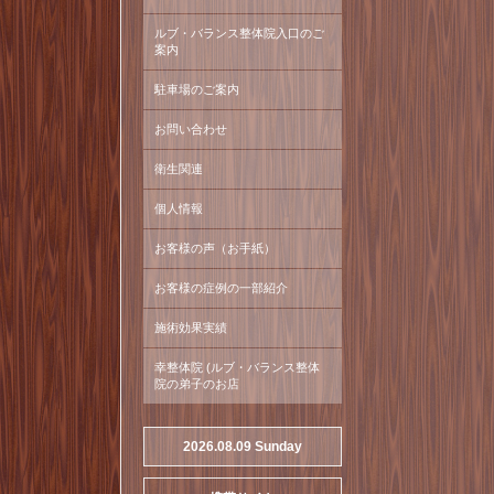
ルブ・バランス整体院入口のご
案内
駐車場のご案内
お問い合わせ
衛生関連
個人情報
お客様の声（お手紙）
お客様の症例の一部紹介
施術効果実績
幸整体院 (ルブ・バランス整体
院の弟子のお店
2026.08.09 Sunday