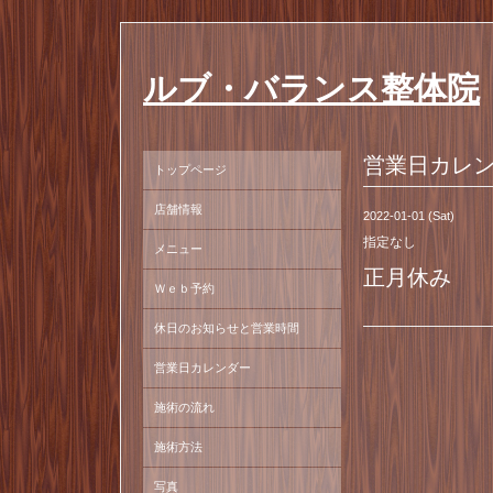
ルブ・バランス整体院
営業日カレ
トップページ
店舗情報
2022-01-01 (Sat)
指定なし
メニュー
正月休み
Ｗｅｂ予約
休日のお知らせと営業時間
営業日カレンダー
施術の流れ
施術方法
写真