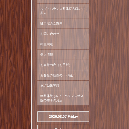
ルブ・バランス整体院入口のご
案内
駐車場のご案内
お問い合わせ
衛生関連
個人情報
お客様の声（お手紙）
お客様の症例の一部紹介
施術効果実績
幸整体院 (ルブ・バランス整体
院の弟子のお店
2026.08.07 Friday