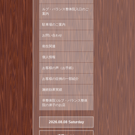
ルブ・バランス整体院入口のご
案内
駐車場のご案内
お問い合わせ
衛生関連
個人情報
お客様の声（お手紙）
お客様の症例の一部紹介
施術効果実績
幸整体院 (ルブ・バランス整体
院の弟子のお店
2026.08.08 Saturday