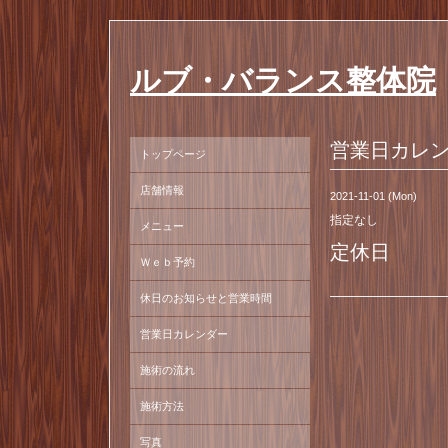
ルブ・バランス整体院
営業日カレ
トップページ
店舗情報
2021-11-01 (Mon)
指定なし
メニュー
定休日
Ｗｅｂ予約
休日のお知らせと営業時間
営業日カレンダー
施術の流れ
施術方法
写真