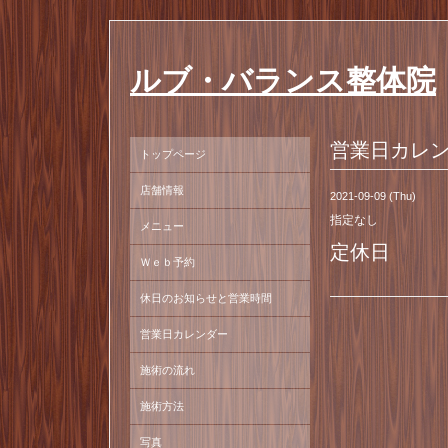
ルブ・バランス整体院
営業日カレ
トップページ
店舗情報
2021-09-09 (Thu)
指定なし
メニュー
定休日
Ｗｅｂ予約
休日のお知らせと営業時間
営業日カレンダー
施術の流れ
施術方法
写真