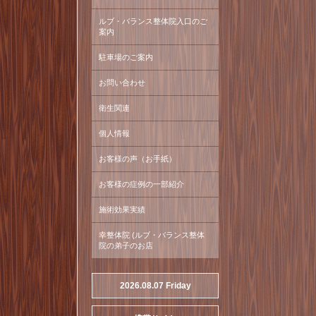
ルブ・バランス整体院入口のご
案内
駐車場のご案内
お問い合わせ
衛生関連
個人情報
お客様の声（お手紙）
お客様の症例の一部紹介
施術効果実績
幸整体院 (ルブ・バランス整体
院の弟子のお店
2026.08.07 Friday