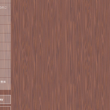
口のご
ス整体
day