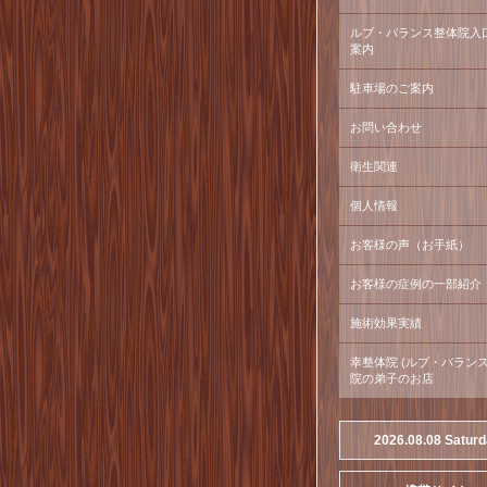
ルブ・バランス整体院入
案内
駐車場のご案内
お問い合わせ
衛生関連
個人情報
お客様の声（お手紙）
お客様の症例の一部紹介
施術効果実績
幸整体院 (ルブ・バラン
院の弟子のお店
2026.08.08 Satur