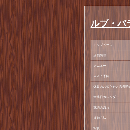
ルブ・バ
トップページ
店舗情報
メニュー
Ｗｅｂ予約
休日のお知らせと営業時
営業日カレンダー
施術の流れ
施術方法
写真