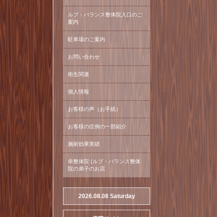
ルブ・バランス整体院入口のご
案内
駐車場のご案内
お問い合わせ
衛生関連
個人情報
お客様の声（お手紙）
お客様の症例の一部紹介
施術効果実績
幸整体院 (ルブ・バランス整体
院の弟子のお店
2026.08.08 Saturday