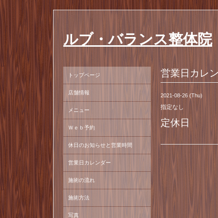
ルブ・バランス整体院
営業日カレ
トップページ
店舗情報
2021-08-26 (Thu)
指定なし
メニュー
定休日
Ｗｅｂ予約
休日のお知らせと営業時間
営業日カレンダー
施術の流れ
施術方法
写真