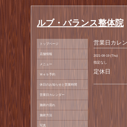
ルブ・バランス整体院
営業日カレ
トップページ
店舗情報
2021-08-19 (Thu)
指定なし
メニュー
定休日
Ｗｅｂ予約
休日のお知らせと営業時間
営業日カレンダー
施術の流れ
施術方法
写真