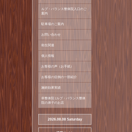
ルブ・バランス整体院入口のご
案内
駐車場のご案内
お問い合わせ
衛生関連
個人情報
お客様の声（お手紙）
お客様の症例の一部紹介
施術効果実績
幸整体院 (ルブ・バランス整体
院の弟子のお店
2026.08.08 Saturday