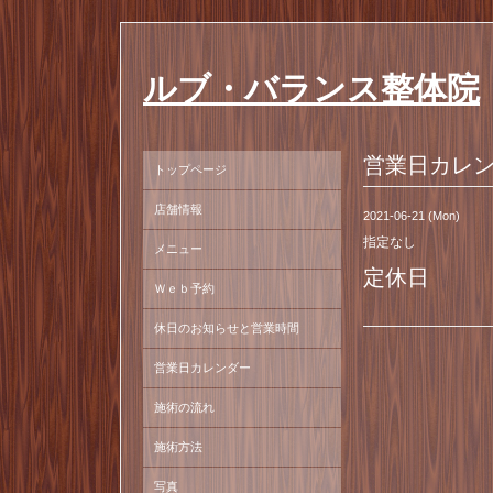
ルブ・バランス整体院
営業日カレ
トップページ
店舗情報
2021-06-21 (Mon)
指定なし
メニュー
定休日
Ｗｅｂ予約
休日のお知らせと営業時間
営業日カレンダー
施術の流れ
施術方法
写真