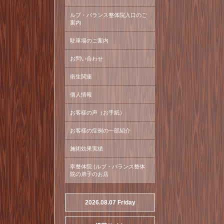
ルブ・バランス整体院入口のご
案内
駐車場のご案内
お問い合わせ
衛生関連
個人情報
お客様の声（お手紙）
お客様の症例の一部紹介
施術効果実績
幸整体院 (ルブ・バランス整体
院の弟子のお店
2026.08.07 Friday