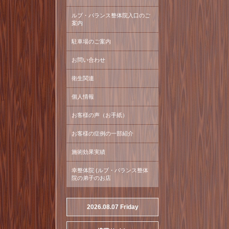
ルブ・バランス整体院入口のご
案内
駐車場のご案内
お問い合わせ
衛生関連
個人情報
お客様の声（お手紙）
お客様の症例の一部紹介
施術効果実績
幸整体院 (ルブ・バランス整体
院の弟子のお店
2026.08.07 Friday