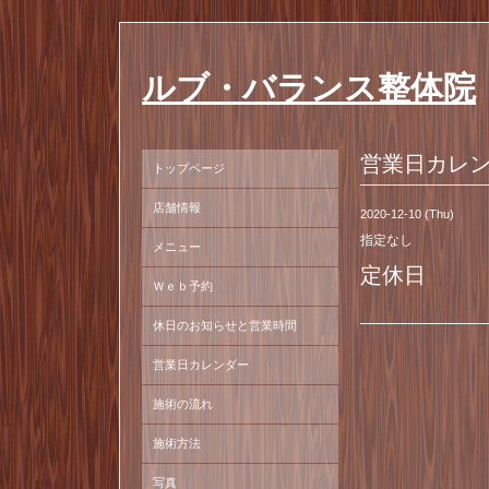
ルブ・バランス整体院
営業日カレ
トップページ
店舗情報
2020-12-10 (Thu)
指定なし
メニュー
定休日
Ｗｅｂ予約
休日のお知らせと営業時間
営業日カレンダー
施術の流れ
施術方法
写真