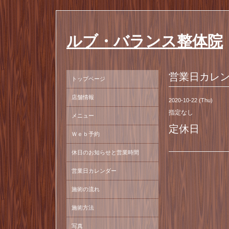
ルブ・バランス整体院
営業日カレ
トップページ
店舗情報
2020-10-22 (Thu)
指定なし
メニュー
定休日
Ｗｅｂ予約
休日のお知らせと営業時間
営業日カレンダー
施術の流れ
施術方法
写真