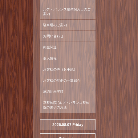
ルブ・バランス整体院入口のご
案内
駐車場のご案内
お問い合わせ
衛生関連
個人情報
お客様の声（お手紙）
お客様の症例の一部紹介
施術効果実績
幸整体院 (ルブ・バランス整体
院の弟子のお店
2026.08.07 Friday