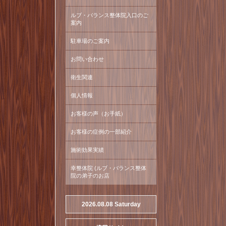
ルブ・バランス整体院入口のご
案内
駐車場のご案内
お問い合わせ
衛生関連
個人情報
お客様の声（お手紙）
お客様の症例の一部紹介
施術効果実績
幸整体院 (ルブ・バランス整体
院の弟子のお店
2026.08.08 Saturday