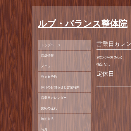
ルブ・バランス整体院
営業日カレ
トップページ
店舗情報
2020-07-06 (Mon)
指定なし
メニュー
定休日
Ｗｅｂ予約
休日のお知らせと営業時間
営業日カレンダー
施術の流れ
施術方法
写真