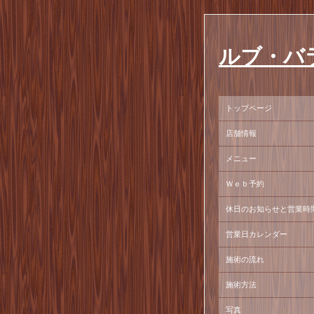
ルブ・バ
トップページ
店舗情報
メニュー
Ｗｅｂ予約
休日のお知らせと営業時
営業日カレンダー
施術の流れ
施術方法
写真