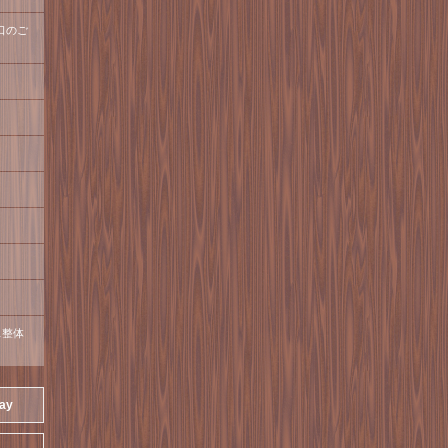
口のご
ス整体
day