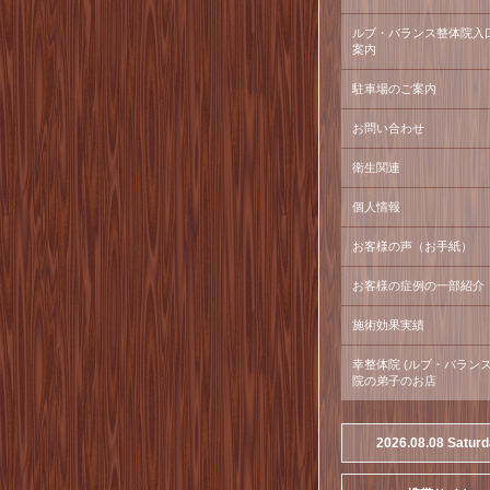
ルブ・バランス整体院入
案内
駐車場のご案内
お問い合わせ
衛生関連
個人情報
お客様の声（お手紙）
お客様の症例の一部紹介
施術効果実績
幸整体院 (ルブ・バラン
院の弟子のお店
2026.08.08 Satur