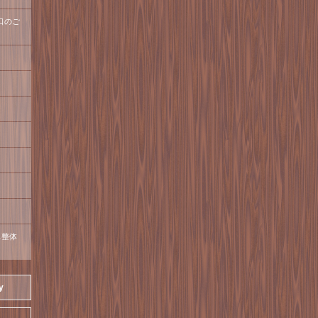
口のご
ス整体
y