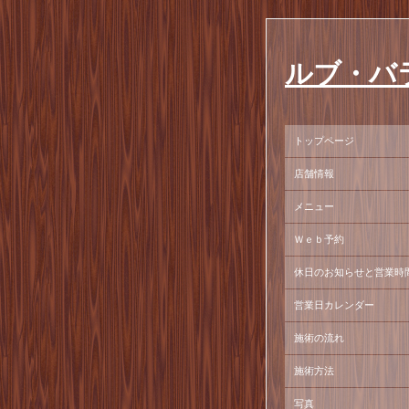
ルブ・バ
トップページ
店舗情報
メニュー
Ｗｅｂ予約
休日のお知らせと営業時
営業日カレンダー
施術の流れ
施術方法
写真