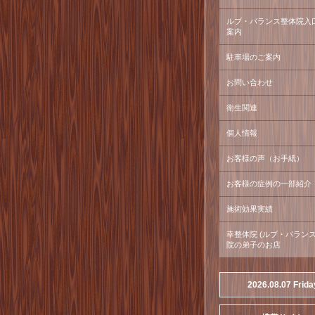
ルブ・バランス整体院入
案内
駐車場のご案内
お問い合わせ
衛生関連
個人情報
お客様の声（お手紙）
お客様の症例の一部紹介
施術効果実績
幸整体院 (ルブ・バラン
院の弟子のお店
2026.08.07 Frida