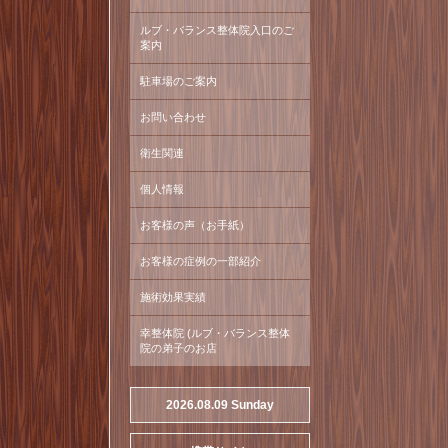
ルブ・バランス整体院入口のご
案内
駐車場のご案内
お問い合わせ
衛生関連
個人情報
お客様の声（お手紙）
お客様の症例の一部紹介
施術効果実績
幸整体院 (ルブ・バランス整体
院の弟子のお店
2026.08.09 Sunday