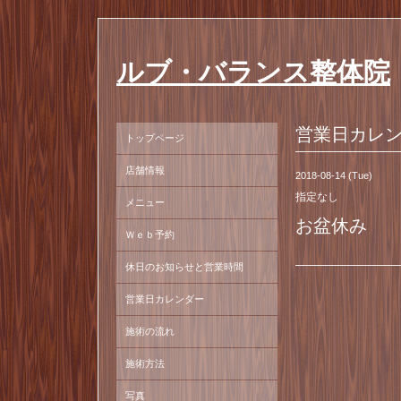
ルブ・バランス整体院
営業日カレ
トップページ
店舗情報
2018-08-14 (Tue)
指定なし
メニュー
お盆休み
Ｗｅｂ予約
休日のお知らせと営業時間
営業日カレンダー
施術の流れ
施術方法
写真