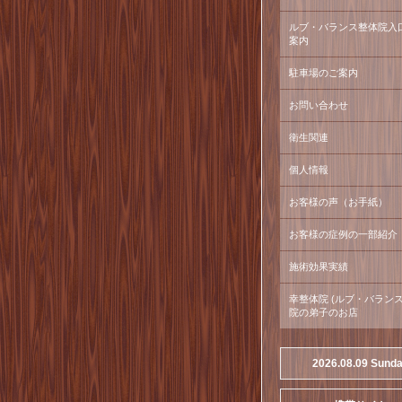
ルブ・バランス整体院入
案内
駐車場のご案内
お問い合わせ
衛生関連
個人情報
お客様の声（お手紙）
お客様の症例の一部紹介
施術効果実績
幸整体院 (ルブ・バラン
院の弟子のお店
2026.08.09 Sund