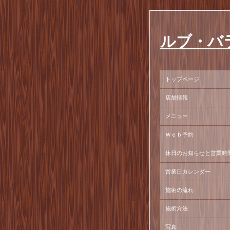
ルブ・バ
トップページ
店舗情報
メニュー
Ｗｅｂ予約
休日のお知らせと営業時
営業日カレンダー
施術の流れ
施術方法
写真