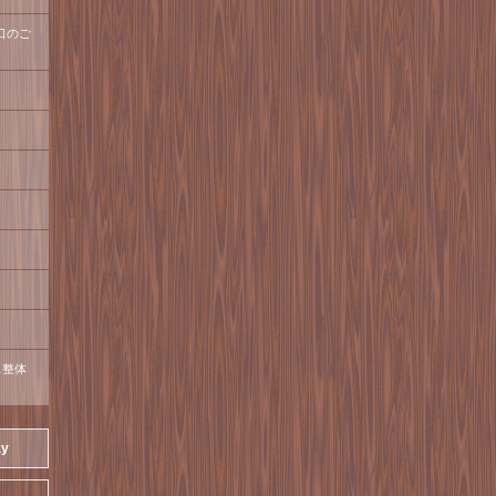
口のご
ス整体
ay