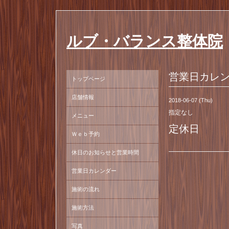
ルブ・バランス整体院
営業日カレ
トップページ
店舗情報
2018-06-07 (Thu)
指定なし
メニュー
定休日
Ｗｅｂ予約
休日のお知らせと営業時間
営業日カレンダー
施術の流れ
施術方法
写真