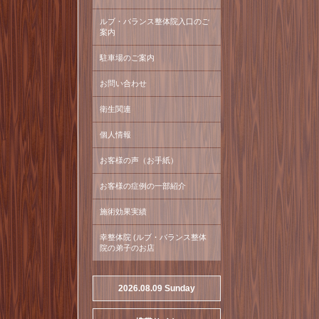
ルブ・バランス整体院入口のご
案内
駐車場のご案内
お問い合わせ
衛生関連
個人情報
お客様の声（お手紙）
お客様の症例の一部紹介
施術効果実績
幸整体院 (ルブ・バランス整体
院の弟子のお店
2026.08.09 Sunday